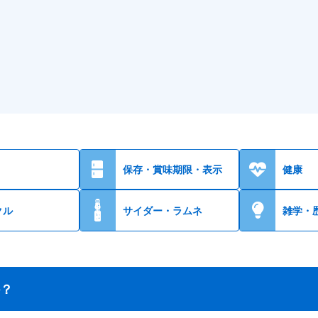
保存・賞味期限・表示
健康
クル
サイダー・ラムネ
雑学・
？