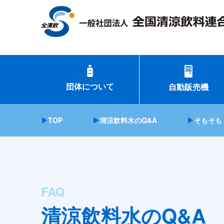
団体について
自動販売機
▶
TOP
▶
清涼飲料水のQ&A
▶
そもそも
FAQ
清涼飲料水のQ&A