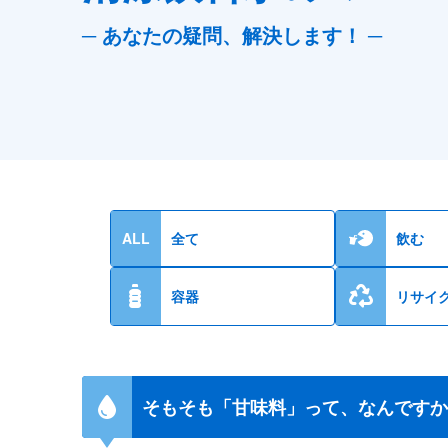
─ あなたの疑問、解決します！ ─
ALL
全て
飲む
容器
リサイ
そもそも「甘味料」って、なんですか