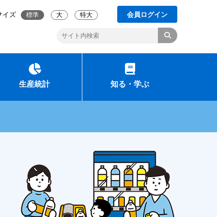
サイズ
会員ログイン
標準
大
特大
生産統計
知る・学ぶ